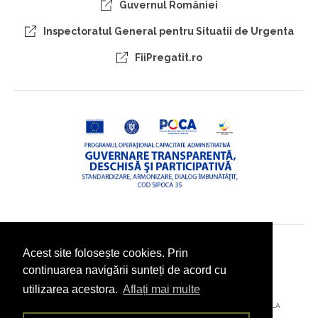
Guvernul României
Inspectoratul General pentru Situatii de Urgenta
FiiPregatit.ro
Acest site folosește cookies. Prin
© 2026 - PRIMĂRIA COMUNEI POJORÂTA, JUDEȚUL SUCEAVA
continuarea navigării sunteți de acord cu
utilizarea acestora.
Aflați mai multe
AȚI ÎNTÂMPINAT O PROBLEMĂ TEHNICĂ? TRIMITEȚI-NE UN EMAIL LA